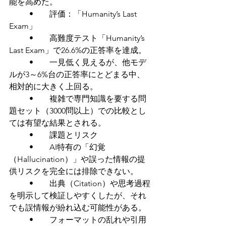
能を高めた。
	•	評価：「Humanity’s Last 
Exam」
	•	高難度テスト「Humanity’s 
Last Exam」で26.6%の正答率を達成。
	•	一見低く見えるが、他モデ
ルが3～6%台の正答率にとどまる中、
相対的に大きく上回る。
	•	複雑で専門知識を要する問
題セット（3000問以上）での比較とし
ては有望な結果とされる。
	•	課題とリスク
	•	AI特有の「幻覚
（Hallucination）」や誤った情報の提
供リスクを完全には排除できない。
	•	出典（Citation）や思考過程
を明示して検証しやすくしたが、それ
でも誤情報が紛れ込む可能性がある。
	•	フォーマットの乱れや引用