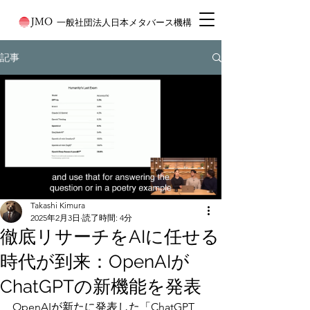
一般社団法人日本メタバース機構
記事
Takashi Kimura
2025年2月3日
読了時間: 4分
徹底リサーチをAIに任せる
時代が到来：OpenAIが
ChatGPTの新機能を発表
OpenAIが新たに発表した「ChatGPT 