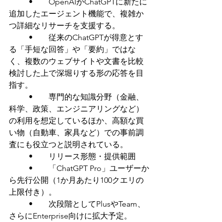
	•	OpenAIがChatGPTに新たに
追加したエージェント機能で、複雑か
つ詳細なリサーチを支援する。
	•	従来のChatGPTが得意とす
る「手短な回答」や「要約」ではな
く、複数のウェブサイトや文書を比較
検討した上で深堀りする形の応答を目
指す。
	•	専門的な知識分野（金融、
科学、政策、エンジニアリングなど）
の利用を想定しているほか、高額な買
い物（自動車、家具など）での事前調
査にも役立つと説明されている。
	•	リリース形態・提供範囲
	•	「ChatGPT Pro」ユーザーか
ら先行公開（1か月あたり100クエリの
上限付き）。
	•	次段階としてPlusやTeam、
さらにEnterprise向けに拡大予定。