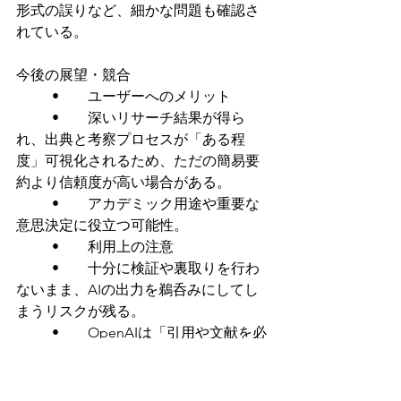
形式の誤りなど、細かな問題も確認さ
れている。
今後の展望・競合
	•	ユーザーへのメリット
	•	深いリサーチ結果が得ら
れ、出典と考察プロセスが「ある程
度」可視化されるため、ただの簡易要
約より信頼度が高い場合がある。
	•	アカデミック用途や重要な
意思決定に役立つ可能性。
	•	利用上の注意
	•	十分に検証や裏取りを行わ
ないまま、AIの出力を鵜呑みにしてし
まうリスクが残る。
	•	OpenAIは「引用や文献を必
ず再確認すること」を推奨。
	•	Googleとの類似機能
	•	記事中では「Googleも同名