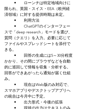
	•	ローンチは特定地域向けに
限られ、英国・スイス・EEA（欧州経
済領域）に対する提供時期は未定。
	•	利用方法
	•	ChatGPTのインターフェー
スで「deep research」モードを選び、
質問（クエリ）を入力。必要に応じて
ファイルやスプレッドシートを添付で
きる。
	•	回答の生成には5～30分程度
かかり、その間にブラウザなどを自動
的に巡回して情報を収集・分析する。
回答ができあがったら通知が届く仕組
み。
	•	現在はWeb版のみ対応で、
スマホアプリやデスクトップアプリへ
の統合は今月中に予定。
	•	出力形式・今後の拡張
	•	現状の出力はテキストのみ