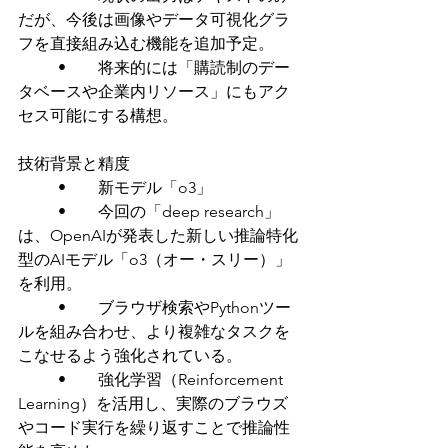
だが、今後は画像やデータ可視化グラ
フを直接組み込む機能を追加予定。
	•	将来的には「購読制のデー
タベースや企業内リソース」にもアク
セス可能にする構想。
技術背景と精度
	•	新モデル「o3」
	•	今回の「deep research」
は、OpenAIが発表した新しい推論特化
型のAIモデル「o3（オー・スリー）」
を利用。
	•	ブラウザ検索やPythonツー
ルを組み合わせ、より複雑なタスクを
こなせるよう強化されている。
	•	強化学習（Reinforcement 
Learning）を活用し、実際のブラウズ
やコード実行を繰り返すことで推論性