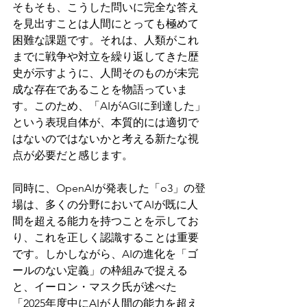
そもそも、こうした問いに完全な答え
を見出すことは人間にとっても極めて
困難な課題です。それは、人類がこれ
までに戦争や対立を繰り返してきた歴
史が示すように、人間そのものが未完
成な存在であることを物語っていま
す。このため、「AIがAGIに到達した」
という表現自体が、本質的には適切で
はないのではないかと考える新たな視
点が必要だと感じます。
同時に、OpenAIが発表した「o3」の登
場は、多くの分野においてAIが既に人
間を超える能力を持つことを示してお
り、これを正しく認識することは重要
です。しかしながら、AIの進化を「ゴ
ールのない定義」の枠組みで捉える
と、イーロン・マスク氏が述べた
「2025年度中にAIが人間の能力を超え