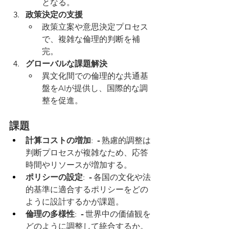
となる。
政策決定の支援
政策立案や意思決定プロセス
で、複雑な倫理的判断を補
完。
グローバルな課題解決
異文化間での倫理的な共通基
盤をAIが提供し、国際的な調
整を促進。
課題
計算コストの増加
: 
 - 
熟慮的調整は
判断プロセスが複雑なため、応答
時間やリソースが増加する。
ポリシーの設定
: 
 - 
各国の文化や法
的基準に適合するポリシーをどの
ように設計するかが課題。
倫理の多様性
: 
 - 
世界中の価値観を
どのように調整して統合するか。