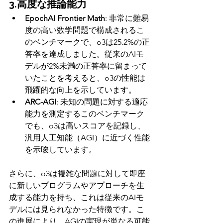
3.高度な推論能力
EpochAI Frontier Math
: 非常に難易
度の高い数学問題で構成されるこ
のベンチマークで、o3は25.2%の正
答率を達成しました。従来のAIモ
デルが2%未満の正答率に留まって
いたことを考えると、o3の性能は
飛躍的な向上を示しています。
ARC-AGI
: 未知の問題に対する適応
能力を測定するこのベンチマーク
でも、o3は高いスコアを記録し、
汎用人工知能（AGI）に近づく性能
を示唆しています。
さらに、o3は複雑な問題に対して即座
に新しいプログラムやアプローチを生
成する能力を持ち、これは従来のAIモ
デルには見られなかった特徴です。こ
の進展により、AGIの実現が単なる可能