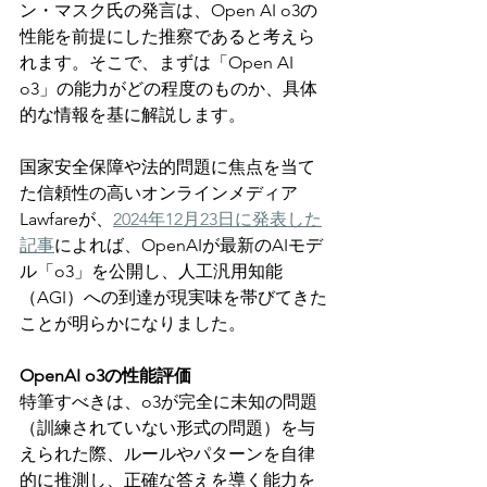
ン・マスク氏の発言は、Open AI o3の
性能を前提にした推察であると考えら
れます。そこで、まずは「Open AI 
o3」の能力がどの程度のものか、具体
的な情報を基に解説します。
国家安全保障や法的問題に焦点を当て
た信頼性の高いオンラインメディア
Lawfareが、
2024年12月23日に発表した
記事
によれば、OpenAIが最新のAIモデ
ル「o3」を公開し、人工汎用知能
（AGI）への到達が現実味を帯びてきた
ことが明らかになりました。
OpenAI o3の性能評価
特筆すべきは、o3が完全に未知の問題
（訓練されていない形式の問題）を与
えられた際、ルールやパターンを自律
的に推測し、正確な答えを導く能力を