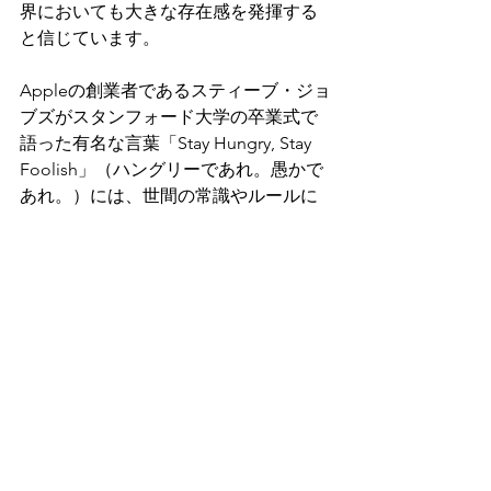
界においても大きな存在感を発揮する
と信じています。
Appleの創業者であるスティーブ・ジョ
ブズがスタンフォード大学の卒業式で
語った有名な言葉「Stay Hungry, Stay 
Foolish」（ハングリーであれ。愚かで
あれ。）には、世間の常識やルールに
とらわれず、自由な発想を持つことを
促すメッセージが込められています。
ジョブズ自身、大学を中退し、従来の
キャリアルートを外れた人生を歩んだ
ことで、この言葉を体現してきまし
た。成功パターンや常識に縛られない
姿勢が、新たな価値を生み出す原動力
となったのです。
日本は先進国の中でも医療制度、治