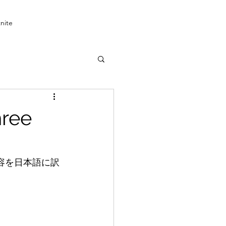
tnite
ee
内容を日本語に訳