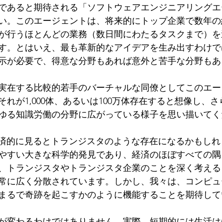
であると期待される「ソフトウェアエンジニアリングエ
い。このエージェントは、将来的にトップ企業で数年の
が行うほとんどの業務（数日間にわたるタスクまで）を
す。とはいえ、最も革新的なアイデアを生み出すわけで
示が必要で、得意な分野もあれば意外と苦手な分野もあ
実在する比較的若手のバーチャルな同僚としてこのエー
れが1,000体、あるいは100万体存在すると想像し、
ゆる知識労働の分野に広がっている様子を思い描いてく
経済的に見るとトランジスタのような存在になるかもし
やすい大きな科学的発見であり、経済のほぼすべての隅
、トランジスタやトランジスタ企業のことを深く考える
常に広く分散されています。しかし、我々は、コンピュ
まるで奇跡を起こすかのように機能することを期待して
が変わるわけではありません。実際、短期的には生活は