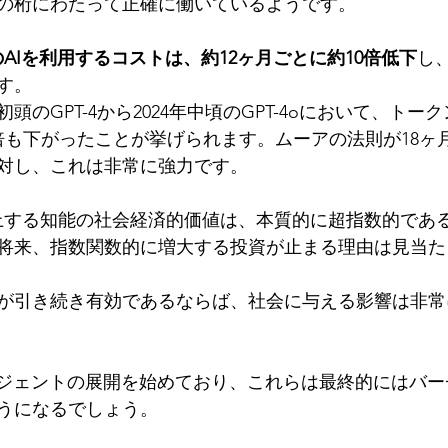
の桁にわたって正確に働いているようです。
AIを利用するコストは、約12ヶ月ごとに約10倍低下
し
す。
初頭のGPT-4から2024年中頃のGPT-4oにおいて、ト
0倍も下がったことが挙げられます。ムーアの法則が18ヶ
対し、これは非常に強力です。
形に向上する知能の社会経済的価値は、本質的に超指数的であ
将来、指数関数的に増大する投資が止まる理由は見当た
が引き続き有効であるならば、社会に与える影響は非常
ージェントの展開を始めており、これらは最終的にはバ
うになるでしょう。