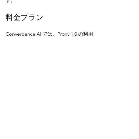
す。
料金プラン
Convergence AI では、Proxy 1.0 の利用
に関して以下の料金プランが用意され
ています。
•
Free プラン
・1日あたり5セッション、最大5並列セ
ッション、1自動化タスク
・個人利用やサイドプロジェクト向け
で、初めて試すユーザーに最適
・料金：無料
•Pro プラン
・無制限のセッション、最大20並列セ
ッション、20自動化タスク
・中規模プロジェクトや個人での本格